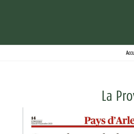
Accu
La Pr